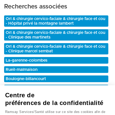
Recherches associées
Orl & chirurgie cervico-faciale & chirurgie face et cou
- Hôpital privé la montagne lambert
Orl & chirurgie cervico-faciale & chirurgie face et cou
- Clinique des martinets
Orl & chirurgie cervico-faciale & chirurgie face et cou
- Clinique marcel sembat
La-garenne-colombes
Rueil-malmaison
Boulogne-billancourt
Hôpital privé la montagne lambert
Centre de
Clinique des martinets
préférences de la confidentialité
Clinique marcel sembat
Ramsay Services/Santé utilise sur ce site des cookies afin de