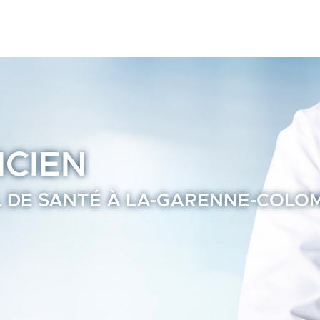
près de chez vous - Annuaire Praticien Ramsay Santé
ICIEN
 DE SANTÉ À LA-GARENNE-COLOM